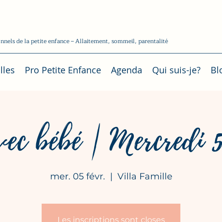
nels de la petite enfance – Allaitement, sommeil, parentalité
les
Pro Petite Enfance
Agenda
Qui suis-je?
Bl
vec bébé | Mercredi 5
mer. 05 févr.
  |  
Villa Famille
Les inscriptions sont closes